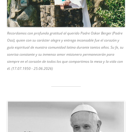
Recordamos con profunda gratitud al querido Padre Oskar Berger (Padre
Ossi), quien con su carácter alegre y entrega incansable fue el corazón y
guía espiritual de nuestra comunidad latina durante tantos años. Su fe, su
sonrisa constante y su inmenso amor misionero permanecerán para
siempre en el corazón de todos los que compartimos la mesa y la vida con
él. (17.07.1950 - 25.06.2026)