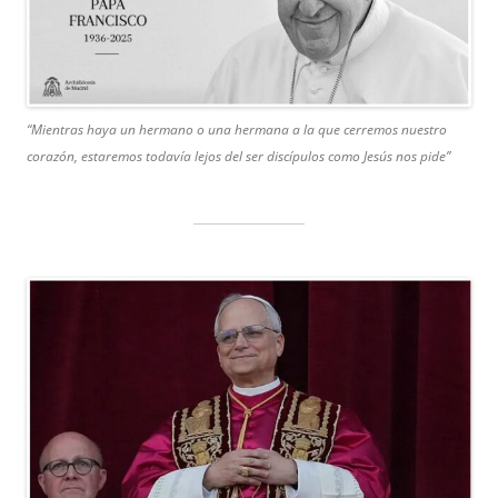
“Mientras haya un hermano o una hermana a la que cerremos nuestro
corazón, estaremos todavía lejos del ser discípulos como Jesús nos pide”