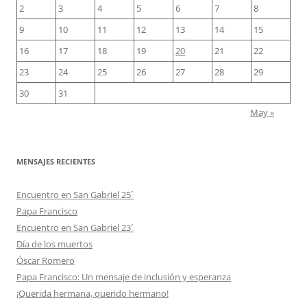
2
3
4
5
6
7
8
9
10
11
12
13
14
15
16
17
18
19
20
21
22
23
24
25
26
27
28
29
30
31
May »
MENSAJES RECIENTES
Encuentro en San Gabriel 25´
Papa Francisco
Encuentro en San Gabriel 23´
Día de los muertos
Óscar Romero
Papa Francisco: Un mensaje de inclusión y esperanza
¡Querida hermana, querido hermano!