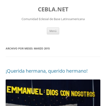
Saltar
al
CEBLA.NET
contenido
Comunidad Eclesial de Base Latinoamericana
Menú
ARCHIVO POR MESES:
MARZO 2015
¡Querida hermana, querido hermano!