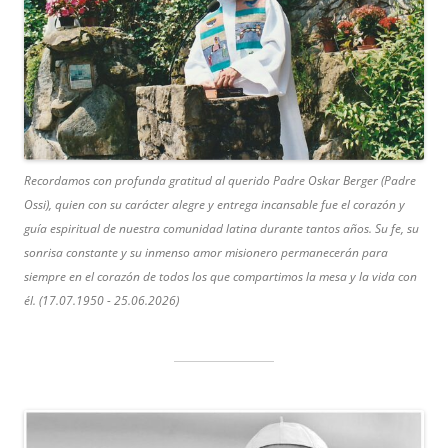
Recordamos con profunda gratitud al querido Padre Oskar Berger (Padre
Ossi), quien con su carácter alegre y entrega incansable fue el corazón y
guía espiritual de nuestra comunidad latina durante tantos años. Su fe, su
sonrisa constante y su inmenso amor misionero permanecerán para
siempre en el corazón de todos los que compartimos la mesa y la vida con
él. (17.07.1950 - 25.06.2026)