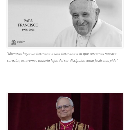
“Mientras haya un hermano o una hermana a la que cerremos nuestro
corazón, estaremos todavía lejos del ser discípulos como Jesús nos pide”