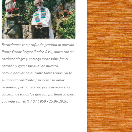
Recordamos con profunda gratitud al querido
Padre Oskar Berger (Padre Ossi), quien con su
carácter alegre y entrega incansable fue el
corazón y guía espiritual de nuestra
comunidad latina durante tantos años. Su fe,
su sonrisa constante y su inmenso amor
misionero permanecerán para siempre en el
corazón de todos los que compartimos la mesa
y la vida con él. (17.07.1950 - 25.06.2026)