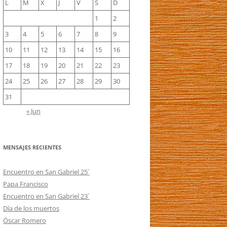
L
M
X
J
V
S
D
1
2
3
4
5
6
7
8
9
10
11
12
13
14
15
16
17
18
19
20
21
22
23
24
25
26
27
28
29
30
31
« Jun
MENSAJES RECIENTES
Encuentro en San Gabriel 25´
Papa Francisco
Encuentro en San Gabriel 23´
Día de los muertos
Óscar Romero