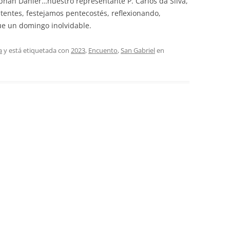
Stephan Dähler…nuestro representante P. Carlos da Silva,
tentes, festejamos pentecostés, reflexionando,
ue un domingo inolvidable.
a
y está etiquetada con
2023
,
Encuento
,
San Gabriel
en