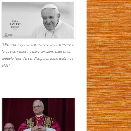
“Mientras haya un hermano o una hermana a
la que cerremos nuestro corazón, estaremos
todavía lejos del ser discípulos como Jesús nos
pide”