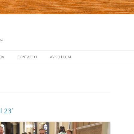
na
DA
CONTACTO
AVISO LEGAL
NTOS
ENDARIO
NUESTROS OBJETIVOS
NUESTRO SERVICIO
l 23´