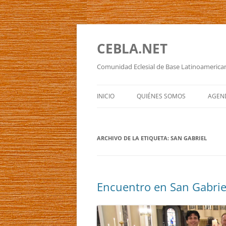
Saltar
al
contenido
CEBLA.NET
Comunidad Eclesial de Base Latinoamerica
INICIO
QUIÉNES SOMOS
AGEN
WER WIR SIND
EVE
ARCHIVO DE LA ETIQUETA:
WAS WIR MACHEN
SAN GABRIEL
CAL
NUESTRA HISTORIA
Encuentro en San Gabrie