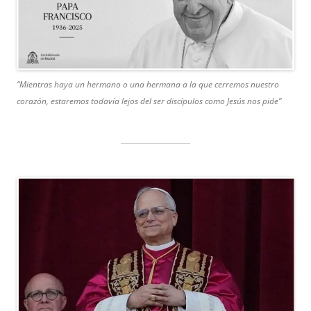
“Mientras haya un hermano o una hermana a la que cerremos nuestro
corazón, estaremos todavía lejos del ser discípulos como Jesús nos pide”