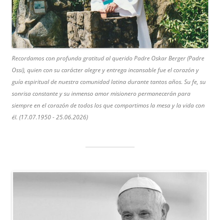
Recordamos con profunda gratitud al querido Padre Oskar Berger (Padre
Ossi), quien con su carácter alegre y entrega incansable fue el corazón y
guía espiritual de nuestra comunidad latina durante tantos años. Su fe, su
sonrisa constante y su inmenso amor misionero permanecerán para
siempre en el corazón de todos los que compartimos la mesa y la vida con
él. (17.07.1950 - 25.06.2026)