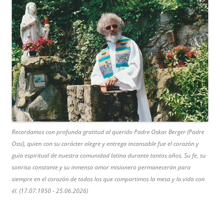
Recordamos con profunda gratitud al querido Padre Oskar Berger (Padre
Ossi), quien con su carácter alegre y entrega incansable fue el corazón y
guía espiritual de nuestra comunidad latina durante tantos años. Su fe, su
sonrisa constante y su inmenso amor misionero permanecerán para
siempre en el corazón de todos los que compartimos la mesa y la vida con
él. (17.07.1950 - 25.06.2026)