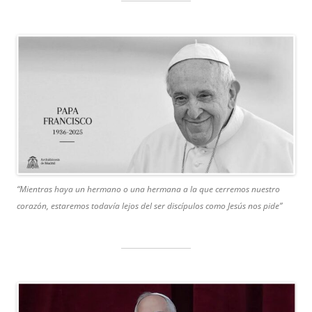
“Mientras haya un hermano o una hermana a la que cerremos nuestro
corazón, estaremos todavía lejos del ser discípulos como Jesús nos pide”