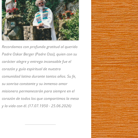
Recordamos con profunda gratitud al querido
Padre Oskar Berger (Padre Ossi), quien con su
carácter alegre y entrega incansable fue el
corazón y guía espiritual de nuestra
comunidad latina durante tantos años. Su fe,
su sonrisa constante y su inmenso amor
misionero permanecerán para siempre en el
corazón de todos los que compartimos la mesa
y la vida con él. (17.07.1950 - 25.06.2026)