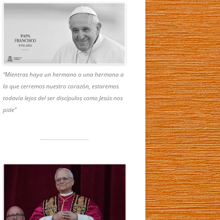
“Mientras haya un hermano o una hermana a
la que cerremos nuestro corazón, estaremos
todavía lejos del ser discípulos como Jesús nos
pide”