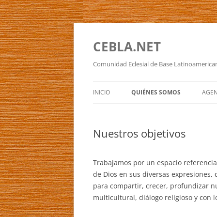
Saltar
al
contenido
CEBLA.NET
Comunidad Eclesial de Base Latinoamerica
INICIO
QUIÉNES SOMOS
AGE
WER WIR SIND
EVE
Nuestros objetivos
WAS WIR MACHEN
CAL
NUESTRA HISTORIA
Trabajamos por un espacio referenci
de Dios en sus diversas expresiones, q
para compartir, crecer, profundizar nu
multicultural, diálogo religioso y con l