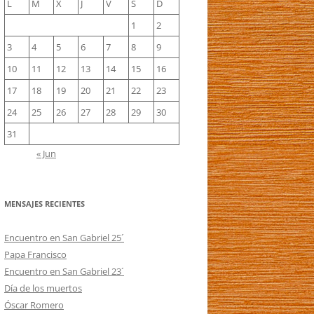
L
M
X
J
V
S
D
1
2
3
4
5
6
7
8
9
10
11
12
13
14
15
16
17
18
19
20
21
22
23
24
25
26
27
28
29
30
31
« Jun
MENSAJES RECIENTES
Encuentro en San Gabriel 25´
Papa Francisco
Encuentro en San Gabriel 23´
Día de los muertos
Óscar Romero