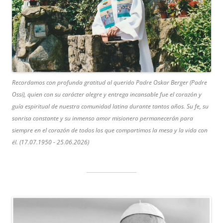
Recordamos con profunda gratitud al querido Padre Oskar Berger (Padre
Ossi), quien con su carácter alegre y entrega incansable fue el corazón y
guía espiritual de nuestra comunidad latina durante tantos años. Su fe, su
sonrisa constante y su inmenso amor misionero permanecerán para
siempre en el corazón de todos los que compartimos la mesa y la vida con
él. (17.07.1950 - 25.06.2026)