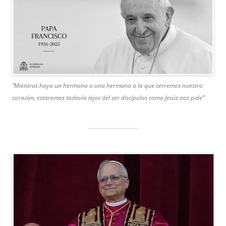
“Mientras haya un hermano o una hermana a la que cerremos nuestro
corazón, estaremos todavía lejos del ser discípulos como Jesús nos pide”