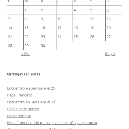
L
M
X
J
V
S
D
1
2
3
4
5
6
7
8
9
10
11
12
13
14
15
16
17
18
19
20
21
22
23
24
25
26
27
28
29
30
« Oct
May »
MENSAJES RECIENTES
Encuentro en San Gabriel 25´
Papa Francisco
Encuentro en San Gabriel 23´
Día de los muertos
Óscar Romero
Papa Francisco: Un mensaje de inclusión y esperanza