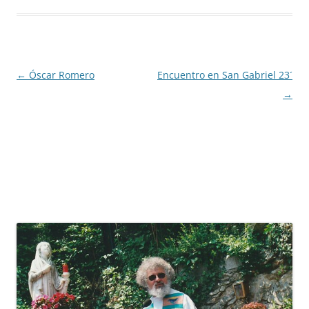
Navegación
←
Óscar Romero
Encuentro en San Gabriel 23´
de
→
entradas